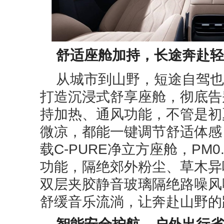
舒适座舱加持，长途奔赴轻
从城市到山野，短途自驾也需
打造沉浸式舒享座舱，彻底告
持加热、通风功能，不管是初
微凉，都能一键调节舒适体感
载C-PURE净立方座舱，PM
功能，隔绝郊外粉尘、草木异
双层夹胶静音玻璃隔绝路噪风噪
舒缓音乐流淌，让奔赴山野的