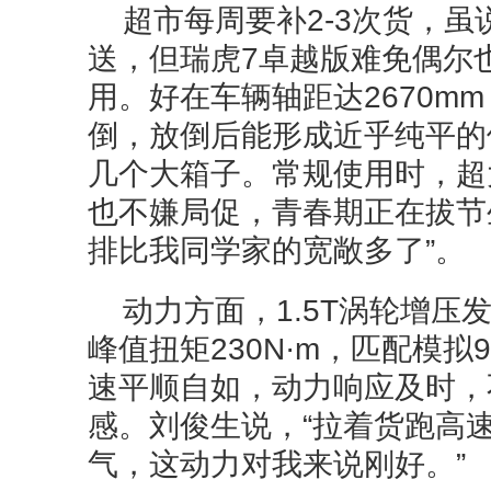
超市每周要补2-3次货，
送，但瑞虎7卓越版难免偶尔也
用。好在车辆轴距达2670m
倒，放倒后能形成近乎纯平的
几个大箱子。常规使用时，超
也不嫌局促，青春期正在拔节
排比我同学家的宽敞多了”。
动力方面，1.5T涡轮增压
峰值扭矩230N·m，匹配模拟
速平顺自如，动力响应及时，
感。刘俊生说，“拉着货跑高
气，这动力对我来说刚好。”